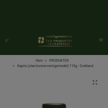
BM Nordic AB - Certifierad verksamhet och e-handel SE-EKO-03
Inkl. moms
FRAKT TILLKOMMER / FRI FRAKT i vissa villkor / Minsta ordervärde 400
Kr.
Hem
PRODUKTER
Kapris (utan konserveringsmedel) 110g - Grekland