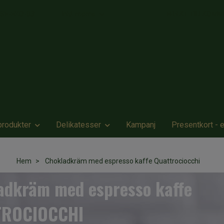
l SE-EKO-03
Inkl. moms
FRAKT TILLKOMMER 
produkter
Delikatesser
Kampanj
Presentkort - 
Hem
Chokladkräm med espresso kaffe Quattrociocchi
adkräm med espresso kaffe
TROCIOCCHI