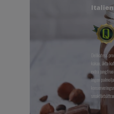
Italie
Delikatess pr
kakao, äkta kaf
extra jungfruol
Ingen palmolja
konserveringsm
smakförbättrar