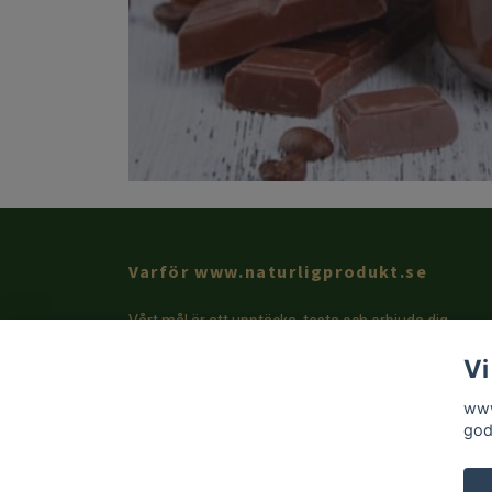
Varför www.naturligprodukt.se
Vårt mål är att upptäcka, testa och erbjuda dig
produkter som inspirerar och bidrar till ett bättre,
Vi
hälsosammare och bekvämare liv.
www
god