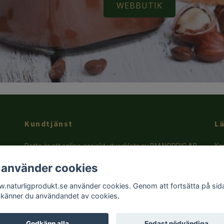
WEBBUTIK
Kundtjänst
L
Detta är ett online-projekt utvecklats av BM NORDIC AB
Ko
- Certifierad verksamhet och e - handel (SE-EKO-03).
Köp
 använder cookies
Tveka inte att mejla oss på e-post. Vänligen använd
Hur
formuläret i Kontakt sida.
.naturligprodukt.se använder cookies. Genom att fortsätta på sid
känner du användandet av cookies.
Godkänn alla
Endast nödvändiga