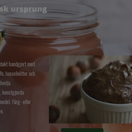
nsk ursprung
odukt handgjort med
fe, hasselnötter och
ivolja.
, konstgjorda
edel, färg- eller
e.