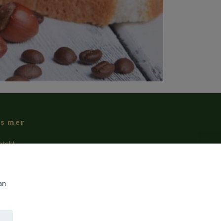
äs mer
ntakt
villkor/Integritetspolicy
 handlar jag
an