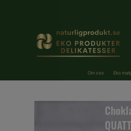
BM Nordic AB - Certifierad verksamhet och e-hande
Om oss
Eko mat
Chokl
QUAT