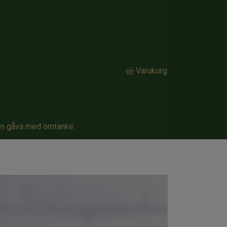
/ FRI FRAKT i vissa villkor / Minsta ordervärde 400 Kr.
Varukorg
en gåva med omtanke.