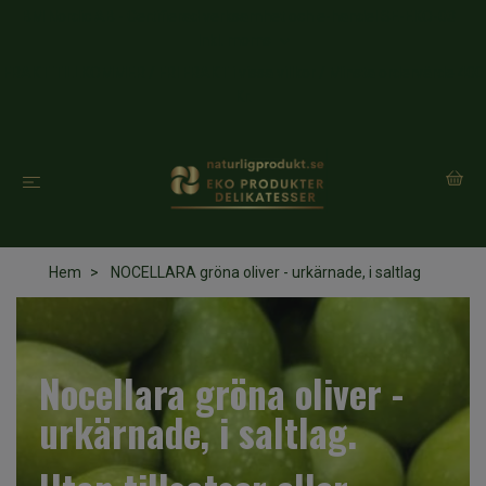
BM Nordic AB - Certifierad verksamhet och e-handel SE-EKO-03
Inkl. moms
FRAKT TILLKOMMER / FRI FRAKT i vissa villkor / Minsta ordervärde 400
Kr.
Hem
NOCELLARA gröna oliver - urkärnade, i saltlag
Nocellara gröna oliver -
urkärnade, i saltlag.