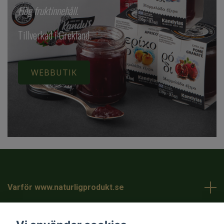
Hög fruktinnehåll.
Tillverkad i Grekland.
WEBBUTIK
Varför www.naturligprodukt.se
Kundtjänst