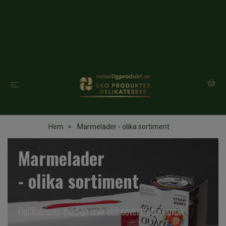
BM Nordic AB - Certifierad verksamhet och e-handel SE-EKO-03
Inkl. moms
FRAKT TILLKOMMER / FRI FRAKT i vissa villkor / Minsta ordervärde 400
Kr.
Hem
Marmelader - olika sortiment
Marmelader
- olika sortiment
Delikatesser med en unik och oöverträffad smak.