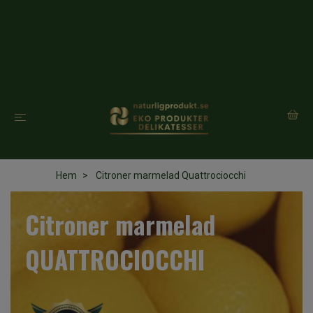
BM Nordic AB - Certifierad verksamhet och e-handel SE-EKO-03
Inkl. moms
FRAKT TILLKOMMER / FRI FRAKT i vissa villkor / Minsta ordervärde 400
Kr.
Hem
Citroner marmelad Quattrociocchi
Citroner marmelad
QUATTROCIOCCHI