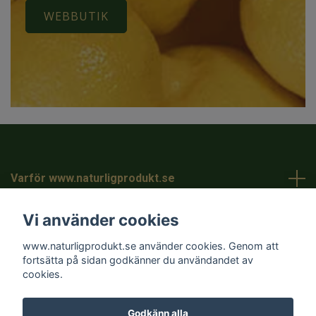
WEBBUTIK
Varför www.naturligprodukt.se
Vi använder cookies
Kundtjänst
www.naturligprodukt.se använder cookies. Genom att
Läs mer
fortsätta på sidan godkänner du användandet av
cookies.
Godkänn alla