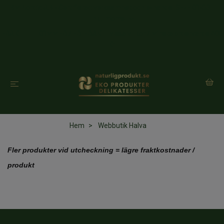
BM Nordic AB - Certifierad verksamhet och e-handel SE-EKO-03
Inkl. moms
FRAKT TILLKOMMER / FRI FRAKT i vissa villkor / Minsta ordervärde 400
Kr.
Hem
Webbutik Halva
Fler produkter vid utcheckning = lägre fraktkostnader /
produkt