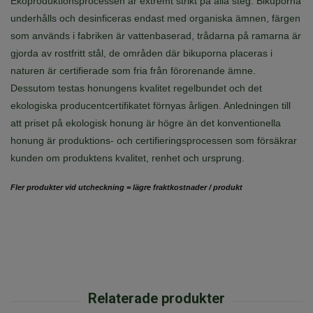
Ekoproduktionsprocessen är extremt strikt på alla steg. Bikuporna
underhålls och desinficeras endast med organiska ämnen, färgen
som används i fabriken är vattenbaserad, trådarna på ramarna är
gjorda av rostfritt stål, de områden där bikuporna placeras i
naturen är certifierade som fria från förorenande ämne.
Dessutom testas honungens kvalitet regelbundet och det
ekologiska producentcertifikatet förnyas årligen. Anledningen till
att priset på ekologisk honung är högre än det konventionella
honung är produktions- och certifieringsprocessen som försäkrar
kunden om produktens kvalitet, renhet och ursprung.
Fler produkter vid utcheckning = lägre fraktkostnader / produkt