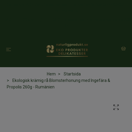
BM Nordic AB - Certifierad verksamhet och e-handel SE-EKO-03
Inkl. moms
FRAKT TILLKOMMER / FRI FRAKT i vissa villkor / Minsta ordervärde 400
Kr.
Hem
Startsida
Ekologisk krämig rå Blomsterhonung med Ingefära &
Propolis 260g - Rumänien