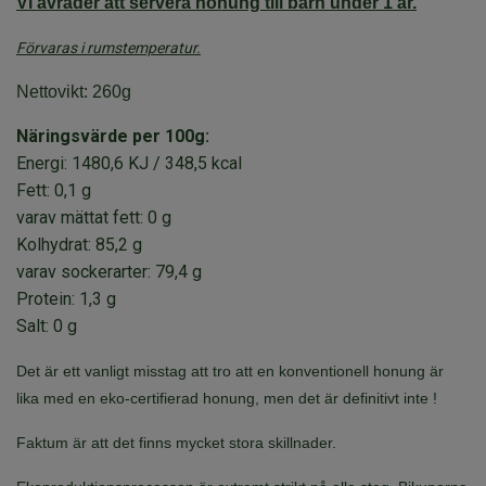
Vi avråder att servera honung till barn under 1 år.
Förvaras i rumstemperatur.
Nettovikt: 260g
Näringsvärde per 100g:
Energi: 1480,6 KJ / 348,5 kcal
Fett: 0,1 g
varav mättat fett: 0 g
Kolhydrat: 85,2 g
varav sockerarter: 79,4 g
Protein: 1,3 g
Salt: 0 g
Det är ett vanligt misstag att tro att en konventionell honung är
lika med en eko-certifierad honung, men det är definitivt inte !
Faktum är att det finns mycket stora skillnader.